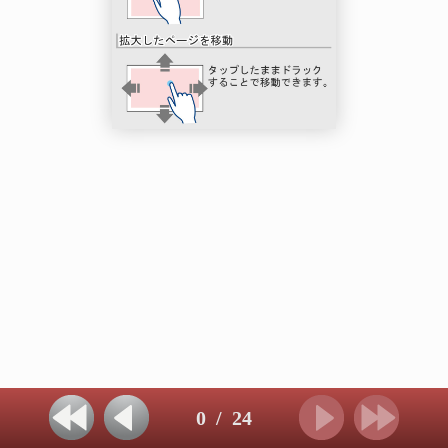
0
/
24