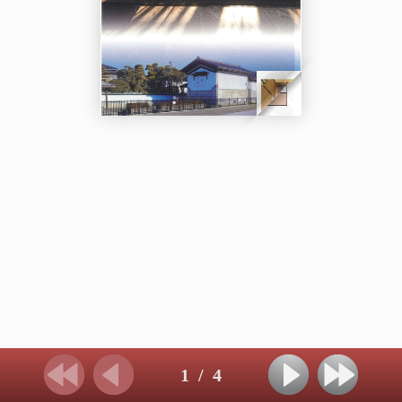
1
/
4