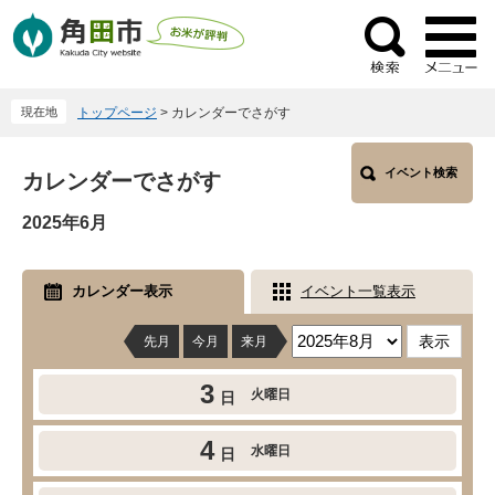
ペ
メ
ー
ニ
検
ジ
ュ
索
の
ー
現在地
トップページ
>
カレンダーでさがす
先
を
頭
飛
本
で
ば
イベント検索
カレンダーでさがす
文
す
し
2025年6月
。
て
本
文
カレンダー表示
イベント一覧表示
へ
先月
今月
来月
3
火曜日
日
4
水曜日
日