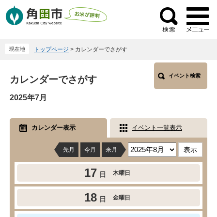
ペ
メ
ー
ニ
検
ジ
ュ
索
の
ー
現在地
トップページ
>
カレンダーでさがす
先
を
頭
飛
本
で
ば
イベント検索
カレンダーでさがす
文
す
し
2025年7月
。
て
本
文
カレンダー表示
イベント一覧表示
へ
先月
今月
来月
17
木曜日
日
18
金曜日
日