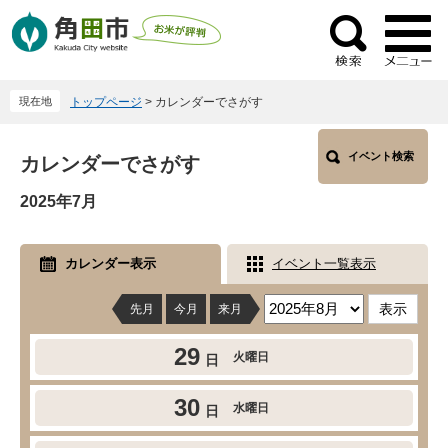
ペ
メ
ー
ニ
検
ジ
ュ
索
の
ー
現在地
トップページ
>
カレンダーでさがす
先
を
頭
飛
本
で
ば
イベント検索
カレンダーでさがす
文
す
し
2025年7月
。
て
本
文
カレンダー表示
イベント一覧表示
へ
先月
今月
来月
29
火曜日
日
30
水曜日
日