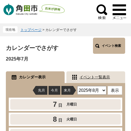
ペ
メ
ー
ニ
検
ジ
ュ
索
の
ー
現在地
トップページ
>
カレンダーでさがす
先
を
頭
飛
本
で
ば
イベント検索
カレンダーでさがす
文
す
し
2025年7月
。
て
本
文
カレンダー表示
イベント一覧表示
へ
先月
今月
来月
7
月曜日
日
8
火曜日
日