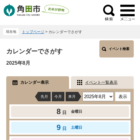
ペ
メ
ー
ニ
検
ジ
ュ
索
の
ー
現在地
トップページ
>
カレンダーでさがす
先
を
頭
飛
本
で
ば
イベント検索
カレンダーでさがす
文
す
し
2025年8月
。
て
本
文
カレンダー表示
イベント一覧表示
へ
先月
今月
来月
8
金曜日
日
9
土曜日
日