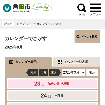
ペ
メ
ー
ニ
検
ジ
ュ
索
の
ー
現在地
トップページ
>
カレンダーでさがす
先
を
頭
飛
本
で
ば
イベント検索
カレンダーでさがす
文
す
し
2025年9月
。
て
本
文
カレンダー表示
イベント一覧表示
へ
先月
今月
来月
23
秋分の日
火曜日
日
24
水曜日
日