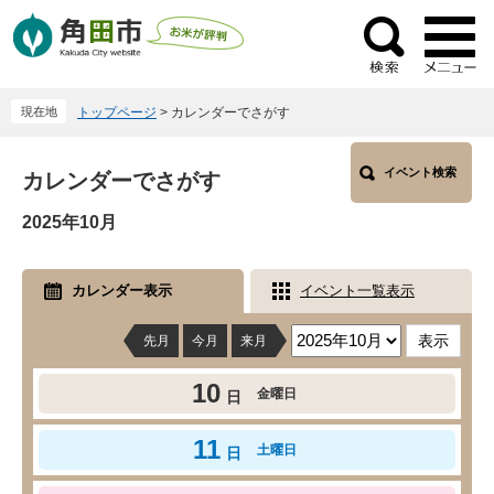
ペ
メ
ー
ニ
検
ジ
ュ
索
の
ー
現在地
トップページ
>
カレンダーでさがす
先
を
頭
飛
本
で
ば
イベント検索
カレンダーでさがす
文
す
し
2025年10月
。
て
本
文
カレンダー表示
イベント一覧表示
へ
先月
今月
来月
10
金曜日
日
11
土曜日
日