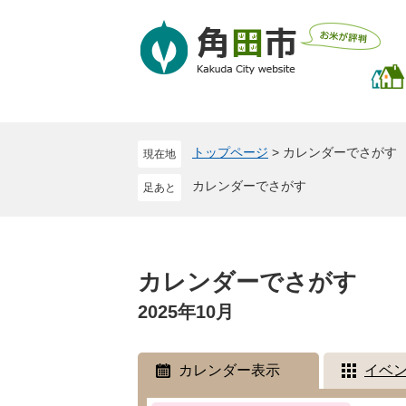
ペ
メ
ー
ニ
ジ
ュ
の
ー
先
を
頭
飛
で
ば
トップページ
>
カレンダーでさがす
現在地
す
し
。
て
カレンダーでさがす
本
文
へ
本
文
カレンダーでさがす
2025年10月
カレンダー表示
イベ