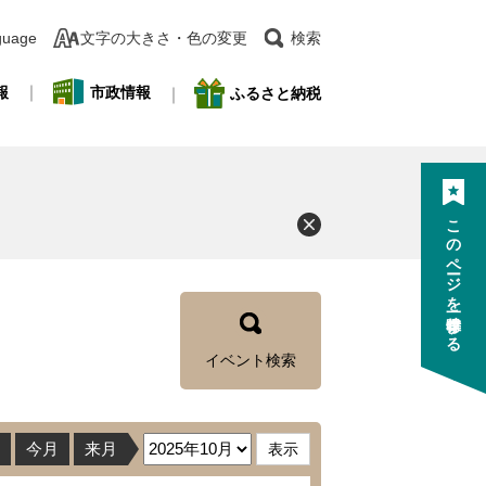
guage
文字の大きさ・色の変更
検索
報
市政情報
ふるさと納税
このページを一時保存する
イベント検索
今月
来月