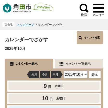
ペ
メ
ー
ニ
検
ジ
ュ
索
の
ー
現在地
トップページ
>
カレンダーでさがす
先
を
頭
飛
本
で
ば
イベント検索
カレンダーでさがす
文
す
し
2025年10月
。
て
本
文
カレンダー表示
イベント一覧表示
へ
先月
今月
来月
9
木曜日
日
10
金曜日
日