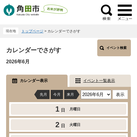
ペ
メ
ー
ニ
検
ジ
ュ
索
の
ー
現在地
トップページ
>
カレンダーでさがす
先
を
頭
飛
本
で
ば
イベント検索
カレンダーでさがす
文
す
し
2026年6月
。
て
本
文
カレンダー表示
イベント一覧表示
へ
先月
今月
来月
1
月曜日
日
2
火曜日
日