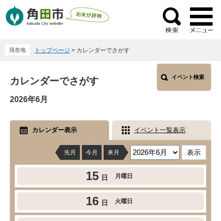
ペ
メ
ー
ニ
検
ジ
ュ
索
の
ー
現在地
トップページ
>
カレンダーでさがす
先
を
頭
飛
本
で
ば
イベント検索
カレンダーでさがす
文
す
し
2026年6月
。
て
本
文
カレンダー表示
イベント一覧表示
へ
先月
今月
来月
15
月曜日
日
16
火曜日
日