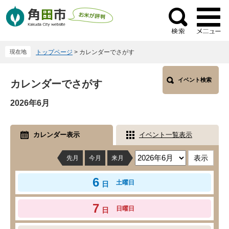
ペ
メ
ー
ニ
検
ジ
ュ
索
の
ー
現在地
トップページ
>
カレンダーでさがす
先
を
頭
飛
本
で
ば
イベント検索
カレンダーでさがす
文
す
し
2026年6月
。
て
本
文
カレンダー表示
イベント一覧表示
へ
先月
今月
来月
6
土曜日
日
7
日曜日
日