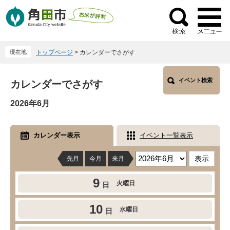
ペ
メ
ー
ニ
検
ジ
ュ
索
の
ー
現在地
トップページ
>
カレンダーでさがす
先
を
頭
飛
本
で
ば
イベント検索
カレンダーでさがす
文
す
し
2026年6月
。
て
本
文
カレンダー表示
イベント一覧表示
へ
先月
今月
来月
9
火曜日
日
10
水曜日
日