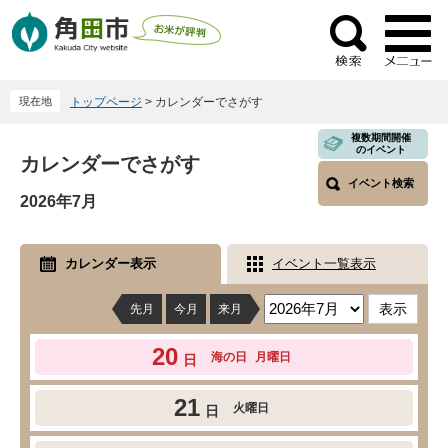
ペ
メ
ー
ニ
検
ジ
ュ
索
の
ー
現在地
トップページ
>
カレンダーでさがす
先
を
頭
飛
本
複数期間開催
のイベント
で
ば
カレンダーでさがす
文
す
し
イベント検索
2026年7月
。
て
本
文
カレンダー表示
イベント一覧表示
へ
先月
今月
来月
20
海の日
月曜日
日
21
火曜日
日