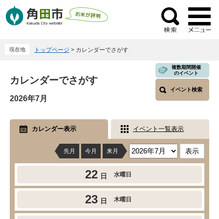
ペ
メ
ー
ニ
検
ジ
ュ
索
の
ー
現在地
トップページ
>
カレンダーでさがす
先
を
頭
飛
本
複数期間開催
のイベント
で
ば
カレンダーでさがす
文
す
し
イベント検索
2026年7月
。
て
本
文
カレンダー表示
イベント一覧表示
へ
先月
今月
来月
22
水曜日
日
23
木曜日
日