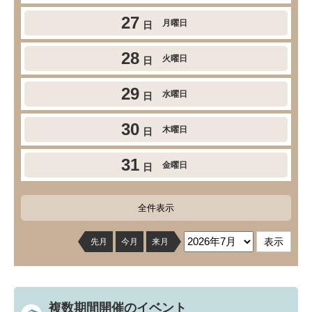
27
月曜日
日
28
火曜日
日
29
水曜日
日
30
木曜日
日
31
金曜日
日
全件表示
先月
今月
来月
複数期間開催のイベント