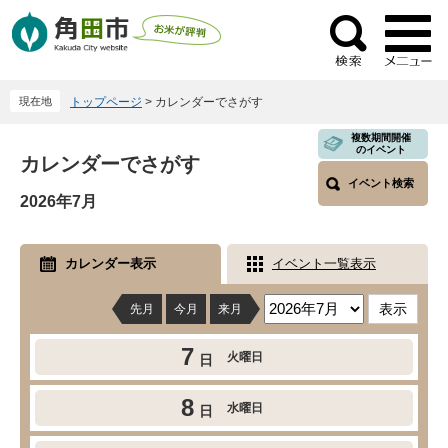
ペ
メ
ー
ニ
検
ジ
ュ
索
の
ー
現在地
トップページ
>
カレンダーでさがす
先
を
頭
飛
本
複数期間開催
のイベント
で
ば
カレンダーでさがす
文
す
し
イベント検索
2026年7月
。
て
本
文
カレンダー表示
イベント一覧表示
へ
先月
今月
来月
7
火曜日
日
8
水曜日
日