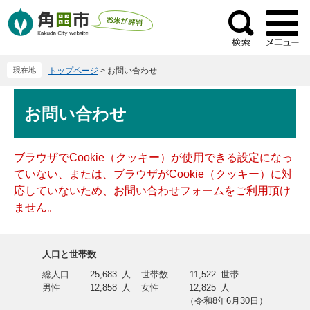
ペ
メ
ー
ニ
検
ジ
ュ
索
の
ー
現在地
トップページ
>
お問い合わせ
先
を
頭
飛
本
で
ば
お問い合わせ
文
す
し
。
て
本
ブラウザでCookie（クッキー）が使用できる設定になっ
文
ていない、または、ブラウザがCookie（クッキー）に対
へ
応していないため、お問い合わせフォームをご利用頂け
ません。
人口と世帯数
総人口
25,683
人
世帯数
11,522
世帯
男性
12,858
人
女性
12,825
人
（令和8年6月30日）