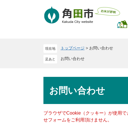
ペ
メ
ー
ニ
ジ
ュ
の
ー
先
を
頭
飛
で
ば
トップページ
>
お問い合わせ
現在地
す
し
。
て
お問い合わせ
本
文
へ
本
文
お問い合わせ
ブラウザでCookie（クッキー）が使用
せフォームをご利用頂けません。