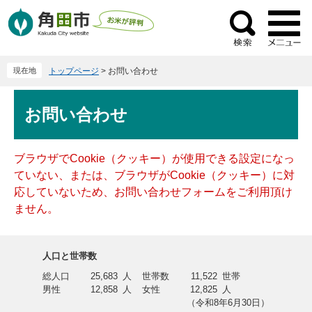
ペ
メ
ー
ニ
検
ジ
ュ
索
の
ー
現在地
トップページ
>
お問い合わせ
先
を
頭
飛
本
で
ば
お問い合わせ
文
す
し
。
て
本
ブラウザでCookie（クッキー）が使用できる設定になっ
文
ていない、または、ブラウザがCookie（クッキー）に対
へ
応していないため、お問い合わせフォームをご利用頂け
ません。
人口と世帯数
総人口
25,683
人
世帯数
11,522
世帯
男性
12,858
人
女性
12,825
人
（令和8年6月30日）