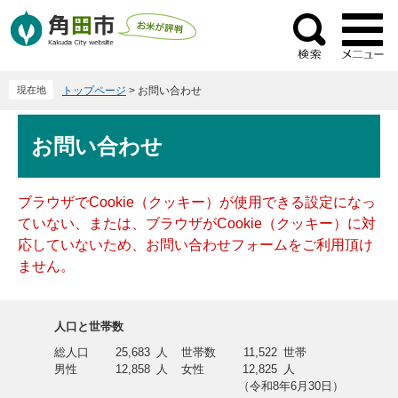
ペ
メ
ー
ニ
検
ジ
ュ
索
の
ー
現在地
トップページ
>
お問い合わせ
先
を
頭
飛
本
で
ば
お問い合わせ
文
す
し
。
て
本
ブラウザでCookie（クッキー）が使用できる設定になっ
文
ていない、または、ブラウザがCookie（クッキー）に対
へ
応していないため、お問い合わせフォームをご利用頂け
ません。
人口と世帯数
総人口
25,683
人
世帯数
11,522
世帯
男性
12,858
人
女性
12,825
人
（令和8年6月30日）