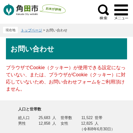
ペ
メ
ー
ニ
検
ジ
ュ
索
の
ー
現在地
トップページ
>
お問い合わせ
先
を
頭
飛
本
で
ば
お問い合わせ
文
す
し
。
て
本
ブラウザでCookie（クッキー）が使用できる設定になっ
文
ていない、または、ブラウザがCookie（クッキー）に対
へ
応していないため、お問い合わせフォームをご利用頂け
ません。
人口と世帯数
総人口
25,683
人
世帯数
11,522
世帯
男性
12,858
人
女性
12,825
人
（令和8年6月30日）