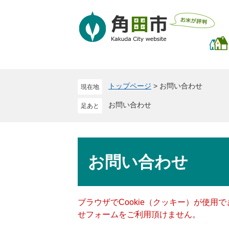
ペ
メ
ー
ニ
ジ
ュ
の
ー
先
を
頭
飛
で
ば
トップページ
>
お問い合わせ
現在地
す
し
。
て
お問い合わせ
本
文
へ
本
文
お問い合わせ
ブラウザでCookie（クッキー）が使用
せフォームをご利用頂けません。