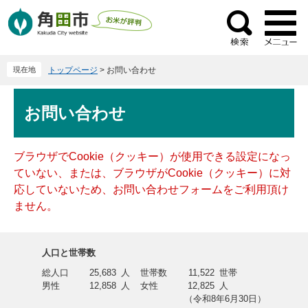
ペ
メ
ー
ニ
検
ジ
ュ
索
の
ー
現在地
トップページ
>
お問い合わせ
先
を
頭
飛
本
で
ば
お問い合わせ
文
す
し
。
て
本
ブラウザでCookie（クッキー）が使用できる設定になっ
文
ていない、または、ブラウザがCookie（クッキー）に対
へ
応していないため、お問い合わせフォームをご利用頂け
ません。
人口と世帯数
総人口
25,683
人
世帯数
11,522
世帯
男性
12,858
人
女性
12,825
人
（令和8年6月30日）