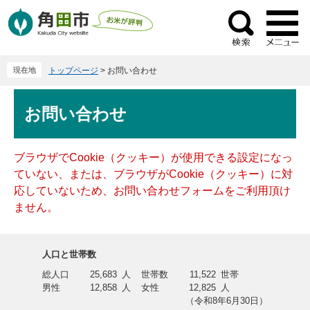
ペ
メ
ー
ニ
検
ジ
ュ
索
の
ー
現在地
トップページ
>
お問い合わせ
先
を
頭
飛
本
で
ば
お問い合わせ
文
す
し
。
て
本
ブラウザでCookie（クッキー）が使用できる設定になっ
文
ていない、または、ブラウザがCookie（クッキー）に対
へ
応していないため、お問い合わせフォームをご利用頂け
ません。
人口と世帯数
総人口
25,683
人
世帯数
11,522
世帯
男性
12,858
人
女性
12,825
人
（令和8年6月30日）