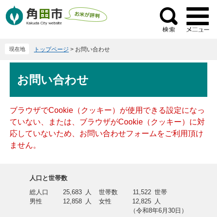
ペ
メ
ー
ニ
検
ジ
ュ
索
の
ー
現在地
トップページ
>
お問い合わせ
先
を
頭
飛
本
で
ば
お問い合わせ
文
す
し
。
て
本
ブラウザでCookie（クッキー）が使用できる設定になっ
文
ていない、または、ブラウザがCookie（クッキー）に対
へ
応していないため、お問い合わせフォームをご利用頂け
ません。
人口と世帯数
総人口
25,683
人
世帯数
11,522
世帯
男性
12,858
人
女性
12,825
人
（令和8年6月30日）