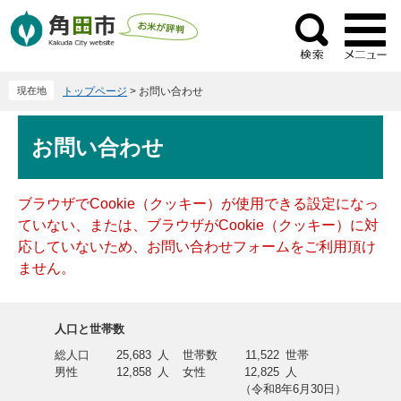
ペ
メ
ー
ニ
検
ジ
ュ
索
の
ー
現在地
トップページ
>
お問い合わせ
先
を
頭
飛
本
で
ば
お問い合わせ
文
す
し
。
て
本
ブラウザでCookie（クッキー）が使用できる設定になっ
文
ていない、または、ブラウザがCookie（クッキー）に対
へ
応していないため、お問い合わせフォームをご利用頂け
ません。
人口と世帯数
総人口
25,683
人
世帯数
11,522
世帯
男性
12,858
人
女性
12,825
人
（令和8年6月30日）