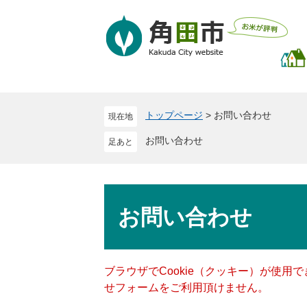
ペ
メ
ー
ニ
ジ
ュ
の
ー
先
を
頭
飛
で
ば
トップページ
>
お問い合わせ
現在地
す
し
。
て
お問い合わせ
本
文
へ
本
文
お問い合わせ
ブラウザでCookie（クッキー）が使用
せフォームをご利用頂けません。