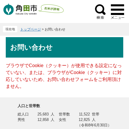
ペ
メ
ー
ニ
検
ジ
ュ
索
の
ー
現在地
トップページ
>
お問い合わせ
先
を
頭
飛
本
で
ば
お問い合わせ
文
す
し
。
て
本
ブラウザでCookie（クッキー）が使用できる設定になっ
文
ていない、または、ブラウザがCookie（クッキー）に対
へ
応していないため、お問い合わせフォームをご利用頂け
ません。
人口と世帯数
総人口
25,683
人
世帯数
11,522
世帯
男性
12,858
人
女性
12,825
人
（令和8年6月30日）