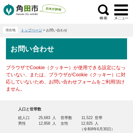
ペ
メ
ー
ニ
検
ジ
ュ
索
の
ー
現在地
トップページ
>
お問い合わせ
先
を
頭
飛
本
で
ば
お問い合わせ
文
す
し
。
て
本
ブラウザでCookie（クッキー）が使用できる設定になっ
文
ていない、または、ブラウザがCookie（クッキー）に対
へ
応していないため、お問い合わせフォームをご利用頂け
ません。
人口と世帯数
総人口
25,683
人
世帯数
11,522
世帯
男性
12,858
人
女性
12,825
人
（令和8年6月30日）