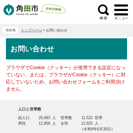
ペ
メ
ー
ニ
検
ジ
ュ
索
の
ー
現在地
トップページ
>
お問い合わせ
先
を
頭
飛
本
で
ば
お問い合わせ
文
す
し
。
て
本
ブラウザでCookie（クッキー）が使用できる設定になっ
文
ていない、または、ブラウザがCookie（クッキー）に対
へ
応していないため、お問い合わせフォームをご利用頂け
ません。
人口と世帯数
総人口
25,683
人
世帯数
11,522
世帯
男性
12,858
人
女性
12,825
人
（令和8年6月30日）