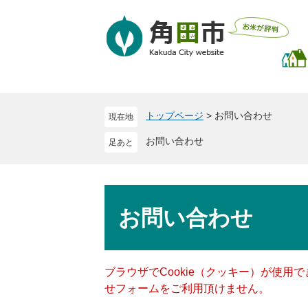
ペ
メ
ー
ニ
ジ
ュ
の
ー
先
を
頭
飛
で
ば
トップページ
>
お問い合わせ
現在地
す
し
。
て
お問い合わせ
本
文
へ
本
文
お問い合わせ
ブラウザでCookie（クッキー）が使用
せフォームをご利用頂けません。