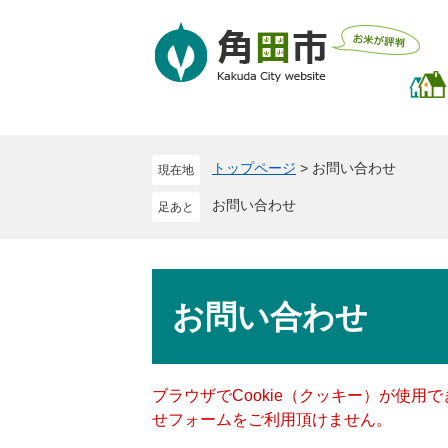
ペ
メ
ー
ニ
ジ
ュ
の
ー
先
を
頭
飛
で
ば
トップページ
>
お問い合わせ
現在地
す
し
。
て
お問い合わせ
本
文
へ
本
文
お問い合わせ
ブラウザでCookie（クッキー）が使用
せフォームをご利用頂けません。