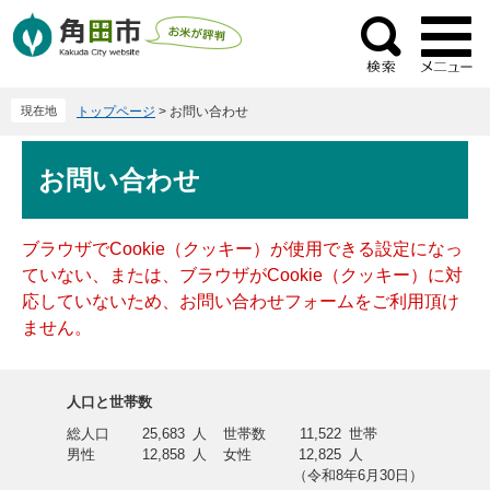
ペ
メ
ー
ニ
検
ジ
ュ
索
の
ー
現在地
トップページ
>
お問い合わせ
先
を
頭
飛
本
で
ば
お問い合わせ
文
す
し
。
て
本
ブラウザでCookie（クッキー）が使用できる設定になっ
文
ていない、または、ブラウザがCookie（クッキー）に対
へ
応していないため、お問い合わせフォームをご利用頂け
ません。
人口と世帯数
総人口
25,683
人
世帯数
11,522
世帯
男性
12,858
人
女性
12,825
人
（令和8年6月30日）