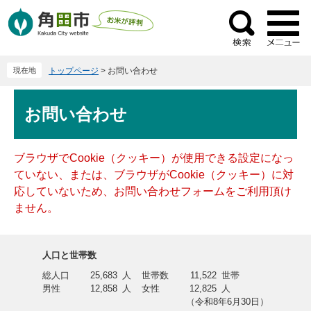
ペ
メ
ー
ニ
検
ジ
ュ
索
の
ー
現在地
トップページ
>
お問い合わせ
先
を
頭
飛
本
で
ば
お問い合わせ
文
す
し
。
て
本
ブラウザでCookie（クッキー）が使用できる設定になっ
文
ていない、または、ブラウザがCookie（クッキー）に対
へ
応していないため、お問い合わせフォームをご利用頂け
ません。
人口と世帯数
総人口
25,683
人
世帯数
11,522
世帯
男性
12,858
人
女性
12,825
人
（令和8年6月30日）