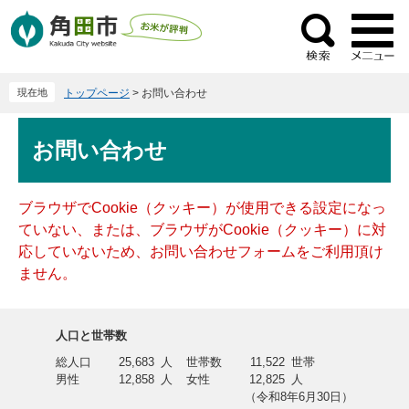
ペ
メ
ー
ニ
検
ジ
ュ
索
の
ー
現在地
トップページ
>
お問い合わせ
先
を
頭
飛
本
で
ば
お問い合わせ
文
す
し
。
て
本
ブラウザでCookie（クッキー）が使用できる設定になっ
文
ていない、または、ブラウザがCookie（クッキー）に対
へ
応していないため、お問い合わせフォームをご利用頂け
ません。
人口と世帯数
総人口
25,683
人
世帯数
11,522
世帯
男性
12,858
人
女性
12,825
人
（令和8年6月30日）