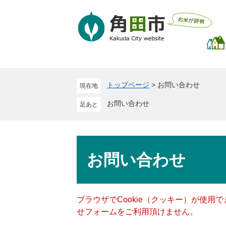
ペ
メ
ー
ニ
ジ
ュ
の
ー
先
を
頭
飛
で
ば
トップページ
>
お問い合わせ
現在地
す
し
。
て
お問い合わせ
本
文
へ
本
文
お問い合わせ
ブラウザでCookie（クッキー）が使用
せフォームをご利用頂けません。