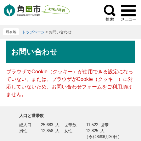
ペ
メ
ー
ニ
検
ジ
ュ
索
の
ー
現在地
トップページ
>
お問い合わせ
先
を
頭
飛
本
で
ば
お問い合わせ
文
す
し
。
て
本
ブラウザでCookie（クッキー）が使用できる設定になっ
文
ていない、または、ブラウザがCookie（クッキー）に対
へ
応していないため、お問い合わせフォームをご利用頂け
ません。
人口と世帯数
総人口
25,683
人
世帯数
11,522
世帯
男性
12,858
人
女性
12,825
人
（令和8年6月30日）