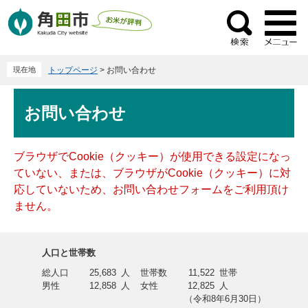
ペ
メ
ー
ニ
検
ジ
ュ
索
の
ー
現在地
トップページ
>
お問い合わせ
先
を
頭
飛
本
で
ば
お問い合わせ
文
す
し
。
て
本
ブラウザでCookie（クッキー）が使用できる設定になっ
文
ていない、または、ブラウザがCookie（クッキー）に対
へ
応していないため、お問い合わせフォームをご利用頂け
ません。
人口と世帯数
総人口
25,683
人
世帯数
11,522
世帯
男性
12,858
人
女性
12,825
人
（令和8年6月30日）