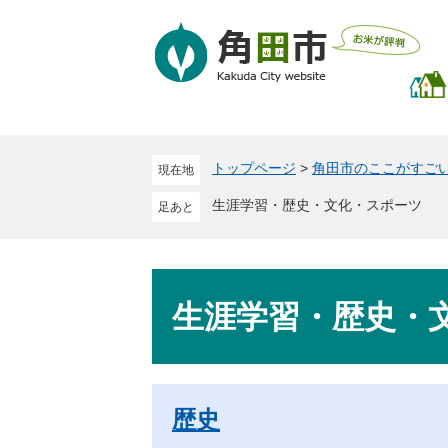
ペ
メ
ー
ニ
ジ
ュ
の
ー
先
を
頭
飛
で
ば
トップページ
>
角田市のここがすご
現在地
す
し
。
て
生涯学習・歴史・文化・スポーツ
本
文
へ
本
文
生涯学習・歴史・
歴史