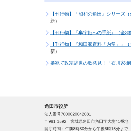
【刊行物】『昭和の角田』シリーズ（
新
【刊行物】『牟宇姫への手紙』（全3
【刊行物】『和田家資料「内留」』（
新
娘宛て政宗辞世の歌発見！「石川家御
角田市役所
法人番号7000020042081
〒981-1592 宮城県角田市角田字大坊41番地
開庁時間：午前8時30分から午後5時15分ま