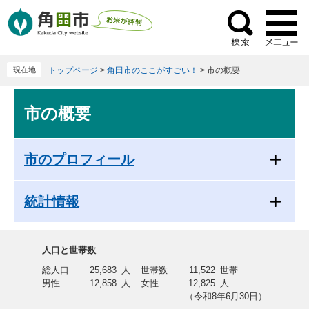
ペ
メ
ー
ニ
検
ジ
ュ
索
の
ー
現在地
トップページ
>
角田市のここがすごい！
>
市の概要
先
を
頭
飛
本
で
ば
市の概要
文
す
し
。
て
本
市のプロフィール
文
へ
統計情報
人口と世帯数
総人口
25,683
人
世帯数
11,522
世帯
男性
12,858
人
女性
12,825
人
（令和8年6月30日）