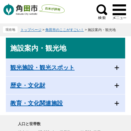
ペ
メ
ー
ニ
検
ジ
ュ
索
の
ー
現在地
トップページ
>
角田市のここがすごい！
>
施設案内・観光地
先
を
頭
飛
本
で
ば
施設案内・観光地
文
す
し
。
て
本
観光施設・観光スポット
文
へ
歴史・文化財
教育・文化関連施設
人口と世帯数