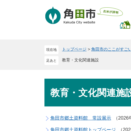
ペ
メ
ー
ニ
ジ
ュ
の
ー
先
を
頭
飛
で
ば
トップページ
>
角田市のここがすご
現在地
す
し
。
て
教育・文化関連施設
本
文
へ
本
文
教育・文化関連施
角田市郷土資料館 常設展示
202
角田市郷土資料館トップページ
20