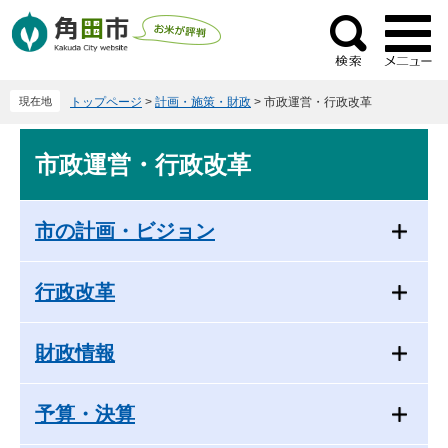
ペ
メ
ー
ニ
検
ジ
ュ
索
の
ー
現在地
トップページ
>
計画・施策・財政
>
市政運営・行政改革
先
を
頭
飛
本
で
ば
市政運営・行政改革
文
す
し
。
て
本
市の計画・ビジョン
文
へ
行政改革
財政情報
予算・決算