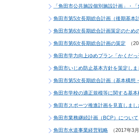
「角田市公共施設個別施設計画」・「
角田市第5次長期総合計画（後期基本
角田市第6次長期総合計画策定のため
角田市第6次長期総合計画の策定
2
角田市学力向上ゆめプラン「かくだっ
角田市いじめ防止基本方針を策定しま
角田市第5次長期総合計画（基本構想
角田市学校の適正規模等に関する基本
角田市スポーツ推進計画を見直しました（
角田市業務継続計画（BCP）について
角田市水道事業経営戦略
2017年3