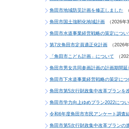
角田市地域防災計画を修正しました
角田市国土強靭化地域計画
2026年
角田市水道事業経営戦略の策定につい
第7次角田市定員適正化計画
2026
「角田市こども計画」について
20
角田市男女共同参画計画の計画期間延
角田市下水道事業経営戦略の策定につ
角田市第5次行財政集中改革プランを
角田市学力向上ゆめプラン2022につ
令和6年度角田市市民アンケート調査
角田市第5次行財政集中改革プランの