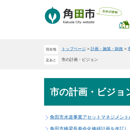
ペ
メ
ー
ニ
ジ
ュ
の
ー
先
を
頭
飛
で
ば
トップページ
>
計画・施策・財政
>
現在地
す
し
。
て
市の計画・ビジョン
本
文
へ
本
文
市の計画・ビジョ
角田市水道事業アセットマネジメント
角田市橋梁長寿命化修繕計画を改訂し