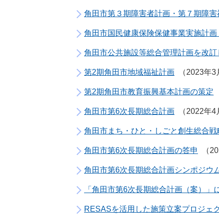
角田市第３期障害者計画・第７期障害
角田市国民健康保険保健事業実施計画（
角田市公共施設等総合管理計画を改訂
第2期角田市地域福祉計画
2023年
第2期角田市教育振興基本計画の策定
角田市第6次長期総合計画
2022年
角田市まち・ひと・しごと創生総合戦
角田市第6次長期総合計画の答申
2
角田市第6次長期総合計画シンポジウ
「角田市第6次長期総合計画（案）」
RESASを活用した施策立案プロジェ