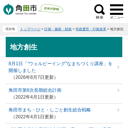
ペ
メ
ー
ニ
検
ジ
ュ
索
の
ー
現在地
トップページ
>
計画・施策・財政
>
市政運営・行政改革
>
地方創生
先
を
頭
飛
本
で
ば
地方創生
文
す
し
。
て
8月1日「“ウェルビーイング”なまちづくり講座」を
本
開催しました
文
2026年8月7日更新
へ
角田市第6次長期総合計画
2022年4月1日更新
角田市まち・ひと・しごと創生総合戦略
2022年4月1日更新