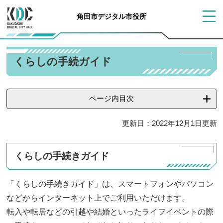
ペ
メ
角田市デジタル市役所
ー
ニ
メ
ジ
ュ
ニ
ュ
の
ー
ー
本
先
を
くらしの手続ガイド
文
頭
飛
で
ば
す
し
ページ内目次
。
て
本
更新日：2022年12月1日更新
文
へ
くらしの手続きガイド
「くらしの手続きガイド」は、スマートフォンやパソコン
などからインターネット上でご利用いただけます。
転入や転居などの引越や結婚といったライフイベントの際