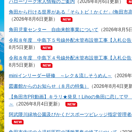
ハローワーク求人情報のご案内
2026年8月6日更新
角田から行ける世界がある「そらトビ！かくだ」(角田市
2026年8月6日更新
角田児童センター 自由来館事業について
2026年8月5
令和８年度 中島下５号線外配水管布設替工事【入札公告
8月5日更新
令和８年度 中島下４号線外配水管布設替工事【入札公告
8月5日更新
miniインリーダー研修 ～レク＆流しそうめん～
2026
図書館からのお知らせ（８月の特集）
2026年8月4日更
【角田市PR動画】キラリ★発見！Lihoの角田に恋して💛 
～
2026年8月4日更新
阿武隈川緑地公園及びかくだスポーツビレッジ指定管理者