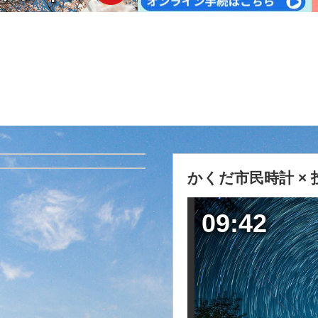
かくだ市民時計 ×
09:42