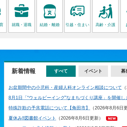
育
就職・退職
結婚・離婚
引越・住まい
高齢・介護
新着情報
すべて
イベント
募
す
お盆期間中の小児科・産婦人科オンライン相談について
べ
8月1日「“ウェルビーイング”なまちづくり講座」を開催し
て
特殊詐欺の予兆電話について【角田市】
2026年8月6日
夏休み‼図書館イベント
2026年8月6日更新