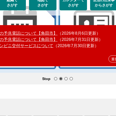
組織で
地図で
カレンダーで
生活の出来事
カ
さがす
さがす
さがす
からさがす
ス
タ
ム
検
索
の予兆電話について【角田市】
2026年8月6日更新
の予兆電話について【角田市】
2026年7月31日更新
ンビニ交付サービスについて
2026年7月30日更新
重
Stop