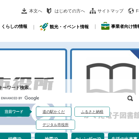
本文へ
はじめての方へ
サイトマップ
F
事業者向け情
くらしの情報
観光・イベント情報
キーワード検索
G
o
o
注目ワード
道の駅かくだ
ふるさと納税
g
デジタル市役所
e