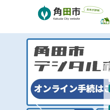
ペ
メ
ー
ニ
ジ
ュ
の
ー
先
を
頭
飛
で
ば
す
し
。
て
本
文
へ
l