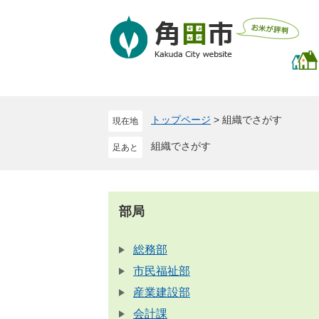
ペ
メ
ー
ニ
ジ
ュ
の
ー
先
を
頭
飛
で
ば
トップページ
>
組織でさがす
現在地
す
し
。
て
組織でさがす
本
文
へ
部局
総務部
市民福祉部
産業建設部
会計課