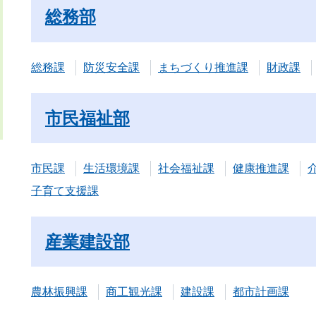
総務部
総務課
防災安全課
まちづくり推進課
財政課
市民福祉部
市民課
生活環境課
社会福祉課
健康推進課
子育て支援課
産業建設部
農林振興課
商工観光課
建設課
都市計画課